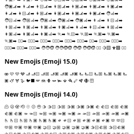
🧑🏿‍🦼‍➡️ 👨‍🦼‍➡️ 👨🏻‍🦼‍➡️ 👨🏼‍🦼‍➡️ 👨🏽‍🦼‍➡️ 👨🏾‍🦼‍➡️ 👨🏿‍🦼‍➡️
👩‍🦼‍➡️ 👩🏻‍🦼‍➡️ 👩🏼‍🦼‍➡️ 👩🏽‍🦼‍➡️ 👩🏾‍🦼‍➡️ 👩🏿‍🦼‍➡️ 🧑‍🦽‍➡️
🧑🏻‍🦽‍➡️ 🧑🏼‍🦽‍➡️ 🧑🏽‍🦽‍➡️ 🧑🏾‍🦽‍➡️ 🧑🏿‍🦽‍➡️ 👨‍🦽‍➡️ 👨🏻‍🦽‍➡️
👨🏼‍🦽‍➡️ 👨🏽‍🦽‍➡️ 👨🏾‍🦽‍➡️ 👨🏿‍🦽‍➡️ 👩‍🦽‍➡️ 👩🏻‍🦽‍➡️ 👩🏼‍🦽‍➡️
👩🏽‍🦽‍➡️ 👩🏾‍🦽‍➡️ 👩🏿‍🦽‍➡️ 🏃‍➡️ 🏃🏻‍➡️ 🏃🏼‍➡️ 🏃🏽‍➡️ 🏃🏾‍➡️
🏃🏿‍➡️ 🏃‍♀️‍➡️ 🏃🏻‍♀️‍➡️ 🏃🏼‍♀️‍➡️ 🏃🏽‍♀️‍➡️ 🏃🏾‍♀️‍➡️ 🏃🏿‍♀️‍➡️ 🏃‍♂️‍➡️ 🏃🏻‍♂️‍➡️ 🏃🏼‍♂️‍➡️
🏃🏽‍♂️‍➡️ 🏃🏾‍♂️‍➡️ 🏃🏿‍♂️‍➡️ 🧑‍🧑‍🧒 🧑‍🧑‍🧒‍🧒 🧑‍🧒 🧑‍🧒‍🧒 🐦‍🔥 🍋‍🟩 🍄‍🟫 ⛓️‍💥
New Emojis (Emoji 15.0)
🫨 🩷 🩵 🩶 🫸 🫸🏻 🫸🏼 🫸🏽 🫸🏾 🫸🏿 🫷 🫷🏻 🫷🏼 🫷🏽 🫷🏾 🫷
🏿 🫏 🫎 🪿 🐦‍⬛ 🪽 🪼 🪻 🫛 🫚 🪭 🪮 🪈 🪇 🪯 🛜
New Emojis (Emoji 14.0)
🫠 🫢 🫣 🫡 🫥 🫤 🥹 🫱 🫱🏻 🫱🏼 🫱🏽 🫱🏾 🫱🏿 🫲 🫲🏻 🫲🏼 🫲🏽
🫲🏾 🫲🏿 🫳 🫳🏻 🫳🏼 🫳🏽 🫳🏾 🫳🏿 🫴 🫴🏻 🫴🏼 🫴🏽 🫴🏾 🫴🏿
🫰 🫰🏻 🫰🏼 🫰🏽 🫰🏾 🫰🏿 🫵 🫵🏻 🫵🏼 🫵🏽 🫵🏾 🫵🏿 🫶 🫶🏻
🫶🏼 🫶🏽 🫶🏾 🫶🏿 🤝🏻 🤝🏼 🤝🏽 🤝🏾 🤝🏿 🫱🏻‍🫲🏼 🫱🏻‍🫲🏽