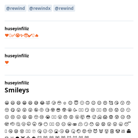
@rewind
@rewindx
@rewind
huseyinfiliz
❤️
🫪
✅
😭
✨
🥹
✔️
🫩
🔥
huseyinfiliz
❤️
huseyinfiliz
Smileys
😀 😃 😄 😁 😆 😅 😂 🤣 🥲 🥹 ☺️ 😊 😇 🙂 🙃 😉 😌 😍 🥰 😘 😗 😙
😚 😋 😛 😝 😜 🤪 🤨 🧐 🤓 😎 🥸 🤩 🥳 🙂‍↕️ 😏 😒 🙂‍↔️ 😞 😔 😟 😕 🙁
☹️ 😣 😖 😫 😩 🥺 😢 😭 😮‍💨 😤 😠 😡 🤬 🤯 😳 🥵 🥶 😱 😨 😰 😥 😓
🫣 🫡 🤔 🫢 🤭 🤫 🤥 😶 😶‍🌫️ 😐 😑 😬 🫨 🫠 🙄 😯 😦 😧 😮 😲 🥱 😴
🫩 🤤 😪 😵 😵‍💫 🫥 🤐 🥴 🤢 🤮 🤧 😷 🤒 🤕 🤑 🤠 😈 👿 👹 👺 🤡 💩 👻