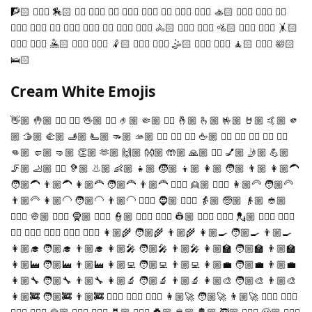
🧗🏻 🧗🏻‍♂️ 🏇🏻 🏂🏻 🏌🏻‍♀️ 🏌🏻 🏌🏻‍♂️ 🏄🏻‍♀️ 🏄🏻 🏄🏻‍♂️ 🚣🏻‍♀️ 🚣🏻 🚣🏻‍♂️ 🏊🏻‍♀️ 🏊🏻
🏊🏻‍♂️ ⛹🏻‍♀️ ⛹🏻 ⛹🏻‍♂️ 🏋🏻‍♀️ 🏋🏻 🏋🏻‍♂️ 🚴🏻‍♀️ 🚴🏻 🚴🏻‍♂️ 🚵🏻‍♀️ 🚵🏻 🚵🏻‍♂️ 🤸🏻‍♀️ 🤸🏻
🤸🏻‍♂️ 🤽🏻‍♀️ 🤽🏻 🤽🏻‍♂️ 🤾🏻‍♀️ 🤾🏻 🤾🏻‍♂️ 🤹🏻‍♀️ 🤹🏻 🤹🏻‍♂️ 🧘🏻‍♀️ 🧘🏻 🧘🏻‍♂️ 🛀🏻
🛌🏻
Cream White Emojis
👋🏼 🤚🏼 🖐🏼 ✋🏼 🖖🏼 👌🏼 🤌🏼 🤏🏼 ✌🏼 🤞🏼 🫰🏼 🤟🏼 🤘🏼 🤙🏼 🫵
🏼 🫱🏼 🫲🏼 🫸🏼 🫷🏼 🫳🏼 🫴🏼 👈🏼 👉🏼 👆🏼 🖕🏼 👇🏼 ☝🏼 👍🏼 👎🏼 ✊🏼
👊🏼 🤛🏼 🤜🏼 👏🏼 🫶🏼 🙌🏼 👐🏼 🤲🏼 🙏🏼 ✍🏼 💅🏼 🤳🏼 💪🏼
🦵🏼 🦶🏼 👂🏼 🦻🏼 👃🏼 👶🏼 👧🏼 🧒🏼 👦🏼 👩🏼 🧑🏼 👨🏼 👩🏼‍🦱
🧑🏼‍🦱 👨🏼‍🦱 👩🏼‍🦰 🧑🏼‍🦰 👨🏼‍🦰 👱🏼‍♀️ 👱🏼 👱🏼‍♂️ 👩🏼‍🦳 🧑🏼‍🦳
👨🏼‍🦳 👩🏼‍🦲 🧑🏼‍🦲 👨🏼‍🦲 🧔🏼‍♀️ 🧔🏼 🧔🏼‍♂️ 👵🏼 🧓🏼 👴🏼 👲🏼
👳🏼‍♀️ 👳🏼 👳🏼‍♂️ 🧕🏼 👮🏼‍♀️ 👮🏼 👮🏼‍♂️ 👷🏼‍♀️ 👷🏼 👷🏼‍♂️ 💂🏼‍♀️ 💂🏼 💂🏼‍♂️ 🕵🏼‍♀️
🕵🏼 🕵🏼‍♂️ 👩🏼‍⚕️ 🧑🏼‍⚕️ 👨🏼‍⚕️ 👩🏼‍🌾 🧑🏼‍🌾 👨🏼‍🌾 👩🏼‍🍳 🧑🏼‍🍳 👨🏼‍🍳
👩🏼‍🎓 🧑🏼‍🎓 👨🏼‍🎓 👩🏼‍🎤 🧑🏼‍🎤 👨🏼‍🎤 👩🏼‍🏫 🧑🏼‍🏫 👨🏼‍🏫
👩🏼‍🏭 🧑🏼‍🏭 👨🏼‍🏭 👩🏼‍💻 🧑🏼‍💻 👨🏼‍💻 👩🏼‍💼 🧑🏼‍💼 👨🏼‍💼
👩🏼‍🔧 🧑🏼‍🔧 👨🏼‍🔧 👩🏼‍🔬 🧑🏼‍🔬 👨🏼‍🔬 👩🏼‍🎨 🧑🏼‍🎨 👨🏼‍🎨
👩🏼‍🚒 🧑🏼‍🚒 👨🏼‍🚒 👩🏼‍✈️ 🧑🏼‍✈️ 👨🏼‍✈️ 👩🏼‍🚀 🧑🏼‍🚀 👨🏼‍🚀 👩🏼‍⚖️ 🧑🏼‍⚖️