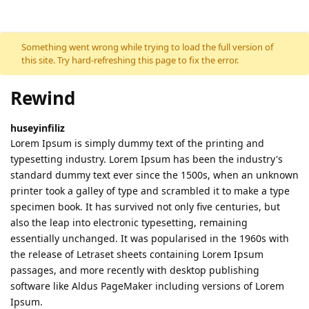
Skip to content
Something went wrong while trying to load the full version of
this site. Try hard-refreshing this page to fix the error.
Rewind
huseyinfiliz
Lorem Ipsum is simply dummy text of the printing and
typesetting industry. Lorem Ipsum has been the industry's
standard dummy text ever since the 1500s, when an unknown
printer took a galley of type and scrambled it to make a type
specimen book. It has survived not only five centuries, but
also the leap into electronic typesetting, remaining
essentially unchanged. It was popularised in the 1960s with
the release of Letraset sheets containing Lorem Ipsum
passages, and more recently with desktop publishing
software like Aldus PageMaker including versions of Lorem
Ipsum.