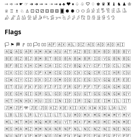
⇾ ➾ ⇢ ☛ ☞ ➔ ➜ ➙ ➛ ➝ ➞ ♠︎ ♣︎ ♥︎ ♦︎ ♤ ♧ ♡ ♢ ♚ ♛ ♜ ♝ ♞ ♟ ♔
♕ ♖ ♗ ♘ ♙ ⚀ ⚁ ⚂ ⚃ ⚄ ⚅ 🂠 ⚈ ⚉ ⚆ ⚇ 𓀁 𓀂 𓀃 𓀄 𓀅 𓀆 𓀇 𓀈
𓀉 𓀊 𓀋 𓀌 𓀍 𓀎 𓀏 𓀐 𓀑 𓀒 𓀓 𓀔 𓀕 𓀖 𓀗 𓀘 𓀙 𓀚 𓀛 𓀜 𓀝
Flags
🏳️ 🏴 🏁 🚩 🏳️‍🌈 🏳️‍⚧️ 🏴‍☠️ 🇦🇫 🇦🇽 🇦🇱 🇩🇿 🇦🇸 🇦🇩 🇦🇴 🇦🇮
🇦🇶 🇦🇬 🇦🇷 🇦🇲 🇦🇼 🇦🇺 🇦🇹 🇦🇿 🇧🇸 🇧🇭 🇧🇩 🇧🇧 🇧🇾
🇧🇪 🇧🇿 🇧🇯 🇧🇲 🇧🇹 🇧🇴 🇧🇦 🇧🇼 🇧🇷 🇮🇴 🇻🇬 🇧🇳 🇧🇬
🇧🇫 🇧🇮 🇰🇭 🇨🇲 🇨🇦 🇮🇨 🇨🇻 🇧🇶 🇰🇾 🇨🇫 🇹🇩 🇨🇱 🇨🇳
🇨🇽 🇨🇨 🇨🇴 🇨🇵 🇰🇲 🇨🇬 🇨🇩 🇨🇰 🇨🇶 🇨🇷 🇨🇮 🇭🇷 🇨🇺
🇨🇼 🇨🇾 🇨🇿 🇩🇰 🇩🇯 🇩🇲 🇩🇴 🇪🇨 🇪🇬 🇸🇻 🇬🇶 🇪🇷 🇪🇪
🇪🇹 🇪🇺 🇫🇰 🇫🇴 🇫🇯 🇫🇮 🇫🇷 🇬🇫 🇵🇫 🇹🇫 🇬🇦 🇬🇲 🇬🇪
🇩🇪 🇬🇭 🇬🇮 🇬🇷 🇬🇱 🇬🇩 🇬🇵 🇬🇺 🇬🇹 🇬🇬 🇬🇳 🇬🇼 🇬🇾
🇭🇹 🇭🇳 🇭🇰 🇭🇺 🇮🇸 🇮🇳 🇮🇩 🇮🇷 🇮🇶 🇮🇪 🇮🇲 🇮🇱 🇮🇹
🇯🇲 🇯🇵 🎌 🇯🇪 🇯🇴 🇰🇿 🇰🇪 🇰🇮 🇽🇰 🇰🇼 🇰🇬 🇱🇦 🇱🇻
🇱🇧 🇱🇸 🇱🇷 🇱🇾 🇱🇮 🇱🇹 🇱🇺 🇲🇴 🇲🇰 🇲🇬 🇲🇼 🇲🇾 🇲🇻
🇲🇱 🇲🇹 🇲🇭 🇲🇶 🇲🇷 🇲🇺 🇾🇹 🇲🇽 🇫🇲 🇲🇩 🇲🇨 🇲🇳 🇲🇪
🇲🇸 🇲🇦 🇲🇿 🇲🇲 🇳🇦 🇳🇷 🇳🇵 🇳🇱 🇳🇨 🇳🇿 🇳🇮 🇳🇪 🇳🇬
🇳🇺 🇳🇫 🇰🇵 🇲🇵 🇳🇴 🇴🇲 🇵🇰 🇵🇼 🇵🇸 🇵🇦 🇵🇬 🇵🇾 🇵🇪