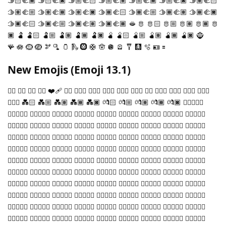
🫱🏻‍🫲🏾 🫱🏻‍🫲🏿 🫱🏼‍🫲🏻 🫱🏼‍🫲🏽 🫱🏼‍🫲🏾 🫱🏼‍🫲🏿 🫱🏽‍🫲🏻
🫱🏽‍🫲🏼 🫱🏽‍🫲🏾 🫱🏽‍🫲🏿 🫱🏾‍🫲🏻 🫱🏾‍🫲🏼 🫱🏾‍🫲🏽 🫱🏾‍🫲🏿
🫱🏿‍🫲🏻 🫱🏿‍🫲🏼 🫱🏿‍🫲🏽 🫱🏿‍🫲🏾 🫦 🫅 🫅🏻 🫅🏼 🫅🏽 🫅🏾 🫅
🏿 🫃 🫃🏻 🫃🏼 🫃🏽 🫃🏾 🫃🏿 🫄 🫄🏻 🫄🏼 🫄🏽 🫄🏾 🫄🏿 🧌
🪸 🪷 🪹 🪺 🫘 🫗 🫙 🛝 🛞 🛟 🪬 🪩 🪫 🩼 🩻 🫧 🪪 🟰
New Emojis (Emoji 13.1)
😮‍💨 😵‍💫 😶‍🌫️ ❤️‍🔥 ❤️‍🩹 🧔‍♀️ 🧔🏻‍♀️ 🧔🏼‍♀️ 🧔🏽‍♀️ 🧔🏾‍♀️ 🧔🏿‍♀️ 🧔‍♂️ 🧔🏻‍♂️ 🧔🏼‍♂️ 🧔🏽‍♂️ 🧔🏾‍♂️
🧔🏿‍♂️ 💑🏻 💑🏼 💑🏽 💑🏾 💑🏿 💏🏻 💏🏼 💏🏽 💏🏾 💏🏿 👨🏻‍❤️‍👨🏻
👨🏻‍❤️‍👨🏼 👨🏻‍❤️‍👨🏽 👨🏻‍❤️‍👨🏾 👨🏻‍❤️‍👨🏿 👨🏼‍❤️‍👨🏻 👨🏼‍❤️‍👨🏼 👨🏼‍❤️‍👨🏽 👨🏼‍❤️‍👨🏾 👨🏼‍❤️‍👨🏿
👨🏽‍❤️‍👨🏻 👨🏽‍❤️‍👨🏼 👨🏽‍❤️‍👨🏽 👨🏽‍❤️‍👨🏾 👨🏽‍❤️‍👨🏿 👨🏾‍❤️‍👨🏻 👨🏾‍❤️‍👨🏼 👨🏾‍❤️‍👨🏽 👨🏾‍❤️‍👨🏾
👨🏾‍❤️‍👨🏿 👨🏿‍❤️‍👨🏻 👨🏿‍❤️‍👨🏼 👨🏿‍❤️‍👨🏽 👨🏿‍❤️‍👨🏾 👨🏿‍❤️‍👨🏿 👩🏻‍❤️‍👨🏻 👩🏻‍❤️‍👨🏼 👩🏻‍❤️‍👨🏽
👩🏻‍❤️‍👨🏾 👩🏻‍❤️‍👨🏿 👩🏻‍❤️‍👩🏻 👩🏻‍❤️‍👩🏼 👩🏻‍❤️‍👩🏽 👩🏻‍❤️‍👩🏾 👩🏻‍❤️‍👩🏿 👩🏼‍❤️‍👨🏻 👩🏼‍❤️‍👨🏼
👩🏼‍❤️‍👨🏽 👩🏼‍❤️‍👨🏾 👩🏼‍❤️‍👨🏿 👩🏼‍❤️‍👩🏻 👩🏼‍❤️‍👩🏼 👩🏼‍❤️‍👩🏽 👩🏼‍❤️‍👩🏾 👩🏼‍❤️‍👩🏿 👩🏽‍❤️‍👨🏻
👩🏽‍❤️‍👨🏼 👩🏽‍❤️‍👨🏽 👩🏽‍❤️‍👨🏾 👩🏽‍❤️‍👨🏿 👩🏽‍❤️‍👩🏻 👩🏽‍❤️‍👩🏼 👩🏽‍❤️‍👩🏽 👩🏽‍❤️‍👩🏾 👩🏽‍❤️‍👩🏿
👩🏾‍❤️‍👨🏻 👩🏾‍❤️‍👨🏼 👩🏾‍❤️‍👨🏽 👩🏾‍❤️‍👨🏾 👩🏾‍❤️‍👨🏿 👩🏾‍❤️‍👩🏻 👩🏾‍❤️‍👩🏼 👩🏾‍❤️‍👩🏽 👩🏾‍❤️‍👩🏾
👩🏾‍❤️‍👩🏿 👩🏿‍❤️‍👨🏻 👩🏿‍❤️‍👨🏼 👩🏿‍❤️‍👨🏽 👩🏿‍❤️‍👨🏾 👩🏿‍❤️‍👨🏿 👩🏿‍❤️‍👩🏻 👩🏿‍❤️‍👩🏼 👩🏿‍❤️‍👩🏽
👩🏿‍❤️‍👩🏾 👩🏿‍❤️‍👩🏿 🧑🏻‍❤️‍🧑🏼 🧑🏻‍❤️‍🧑🏽 🧑🏻‍❤️‍🧑🏾 🧑🏻‍❤️‍🧑🏿 🧑🏼‍❤️‍🧑🏻 🧑🏼‍❤️‍🧑🏽 🧑🏼‍❤️‍🧑🏾
🧑🏼‍❤️‍🧑🏿 🧑🏽‍❤️‍🧑🏻 🧑🏽‍❤️‍🧑🏼 🧑🏽‍❤️‍🧑🏾 🧑🏽‍❤️‍🧑🏿 🧑🏾‍❤️‍🧑🏻 🧑🏾‍❤️‍🧑🏼 🧑🏾‍❤️‍🧑🏽 🧑🏾‍❤️‍🧑🏿